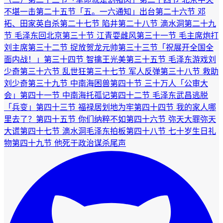
不堪一击
第二十五节「五。一六通知」出台
第二十六节 邓
拓、田家英自杀
第二十七节 陷井
第二十八节 滴水洞
第二十九
节 毛泽东回北京
第三十节 江青耍雌风
第三十一节 毛主席炮打
刘主席
第三十二节 捉放贺龙元帅
第三十三节「祝展开全国全
面内战！」
第三十四节 智擒王光美
第三十五节 毛泽东游戏刘
少奇
第三十六节 乱世狂
第三十七节 军人反弹
第三十八节 救助
刘少奇
第三十九节 中南海困兽
第四十节 三十万人「公审大
会」
第四十一节 中南海托孤记
第四十二节 毛泽东武昌逃脱
「兵变」
第四十三节 福禄居划地为牢
第四十四节 我的家人哪
里去了？
第四十五节 你们纳粹不如
第四十六节 弥天大罪弥天
大谎
第四十七节 滴水洞毛泽东拍板
第四十八节 七十岁生日礼
物
第四十九节 他死于政治谋杀
尾声