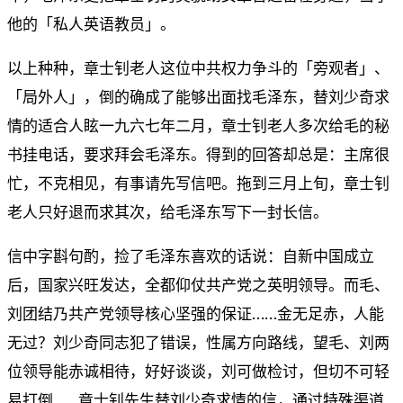
他的「私人英语教员」。
以上种种，章士钊老人这位中共权力争斗的「旁观者」、
「局外人」，倒的确成了能够出面找毛泽东，替刘少奇求
情的适合人眩一九六七年二月，章士钊老人多次给毛的秘
书挂电话，要求拜会毛泽东。得到的回答却总是：主席很
忙，不克相见，有事请先写信吧。拖到三月上旬，章士钊
老人只好退而求其次，给毛泽东写下一封长信。
信中字斟句酌，捡了毛泽东喜欢的话说：自新中国成立
后，国家兴旺发达，全都仰仗共产党之英明领导。而毛、
刘团结乃共产党领导核心坚强的保证……金无足赤，人能
无过？刘少奇同志犯了错误，性属方向路线，望毛、刘两
位领导能赤诚相待，好好谈谈，刘可做检讨，但切不可轻
易打倒……章士钊先生替刘少奇求情的信，通过特殊渠道