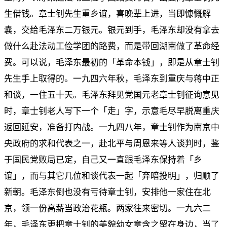
生借钱。章士钊先生重乡谊，喜晚辈上进，当即慷慨解
囊，交给毛泽东二万银元。银元到手，毛泽东却没有拿去
做什么赴法动工俭学团的路费，而是带回湖南做了革命经
费。可以说，毛泽东最初的「革命本钱」，即是从章士钊
先生手上取得的。一九四六年秋，毛泽东到重庆与蒋中正
和谈，一住五十天。毛泽东拜见党国元老章士钊征询意见
时，章士钊老人写下一个「走」字，示意毛尽早脱离重庆
返回延安，准备打内战。一九四八年，章士钊作为南京中
央政府的求和代表之一，赴北平与周恩来等人谈判时，鉴
于国民党败局已定，自己又一直跟毛泽东保持着「乡
谊」，而与其它几位和谈代表一起「弃暗投明」，归顺了
新朝。毛泽东倒也没有亏待章士钊，安排他一家住在北
京，领一份高薪当政治花瓶。两家往来密切。一九六二
年，毛泽东更把章士钊的美貌幼女章含之留在身边，当了