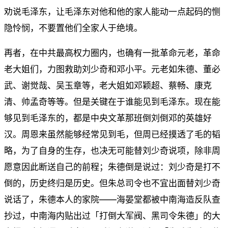
劝说毛泽东，让毛泽东对他和他的家人能动一点起码的恻
隐怜悯，不要置他们全家人于绝境。
再者，在中共最高权力圈内，也确有一批革命元老，革命
老大姐们，力图救助刘少奇和邓小平。元老如朱德、董必
武、谢觉哉、吴玉章等，老大姐如邓颖超、蔡畅、康克
清、帅孟奇等等。但是关键在于谁能见到毛泽东。现在能
够见到毛泽东的，都是中央文革那班倒刘倒邓的英雄好
汉。周恩来虽然能够经常见到毛，但周已经摸透了毛的韬
略，为了自身的生存，也决无可能替刘少奇说项，除非周
愿意因此断送自己的前程；朱德倒是说过：刘少奇是打不
倒的，历史终归是历史。但朱总司令也不宜出面替刘少奇
说话了，朱德本人的家院——海晏堂都被中南海造反队查
抄过，中南海内贴出过「打倒大军阀、黑司令朱德」的大