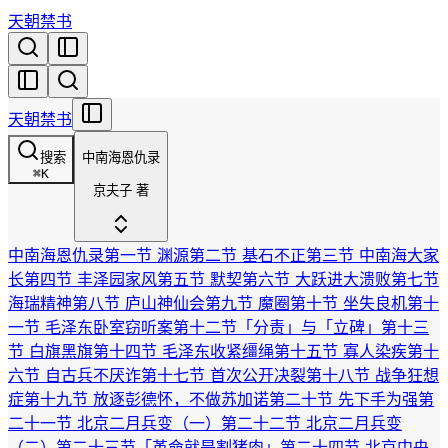
天朝禁书
天朝禁书
搜索
中南海恩仇录
⌘
K
京夫子 著
中南海恩仇录
第一节 渊源
第二节 基石不正
第三节 中南海大家
长
第四节 丰泽园家风
第五节 默契
第六节 大跃进大溃败
第七节
海瑞精神
第八节 庐山神仙会
第九节 魔圈
第十节 坐失良机
第十
一节 毛泽东卧室窃听案
第十二节「分责」与「立碑」
第十三
节 白旗黑旗
第十四节 毛泽东收紧缰绳
第十五节 寡人染疾
第十
六节 自古兵不厌诈
第十七节 首次公开决裂
第十八节 战争狂想
症
第十九节 放逐彭德怀，不做苏加诺
第二十节 先下手为强
第
二十一节 北京二月兵变（一）
第二十二节 北京二月兵变
（二）
第二十三节「革命就是割猪肉」
第二十四节 北京中央