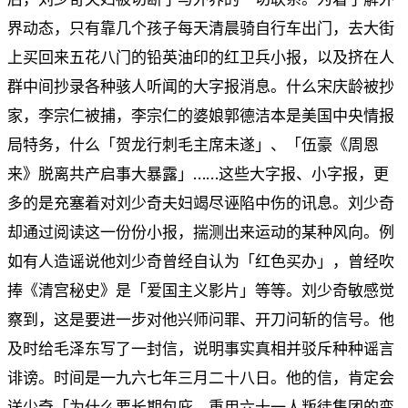
界动态，只有靠几个孩子每天清晨骑自行车出门，去大街
上买回来五花八门的铅英油印的红卫兵小报，以及挤在人
群中间抄录各种骇人听闻的大字报消息。什么宋庆龄被抄
家，李宗仁被捕，李宗仁的婆娘郭德洁本是美国中央情报
局特务，什么「贺龙行刺毛主席未遂」、「伍豪《周恩
来》脱离共产启事大暴露」……这些大字报、小字报，更
多的是充塞着对刘少奇夫妇竭尽诬陷中伤的讯息。刘少奇
却通过阅读这一份份小报，揣测出来运动的某种风向。例
如有人造谣说他刘少奇曾经自认为「红色买办」，曾经吹
捧《清宫秘史》是「爱国主义影片」等等。刘少奇敏感觉
察到，这是要进一步对他兴师问罪、开刀问斩的信号。他
及时给毛泽东写了一封信，说明事实真相并驳斥种种谣言
诽谤。时间是一九六七年三月二十八日。他的信，肯定会
送少奇「为什么要长期包庇、重用六十一人叛徒集团的变