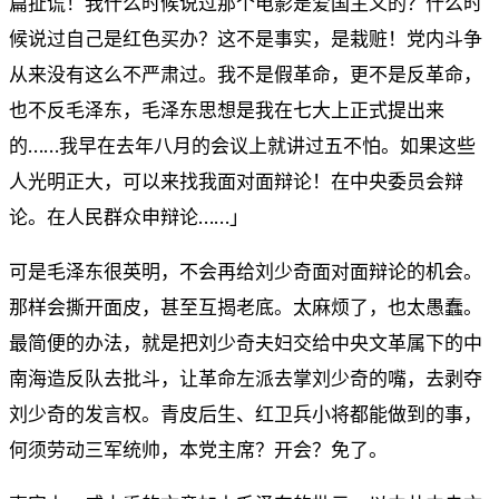
篇扯谎！我什么时候说过那个电影是爱国主义的？什么时
候说过自己是红色买办？这不是事实，是栽赃！党内斗争
从来没有这么不严肃过。我不是假革命，更不是反革命，
也不反毛泽东，毛泽东思想是我在七大上正式提出来
的……我早在去年八月的会议上就讲过五不怕。如果这些
人光明正大，可以来找我面对面辩论！在中央委员会辩
论。在人民群众申辩论……」
可是毛泽东很英明，不会再给刘少奇面对面辩论的机会。
那样会撕开面皮，甚至互揭老底。太麻烦了，也太愚蠢。
最简便的办法，就是把刘少奇夫妇交给中央文革属下的中
南海造反队去批斗，让革命左派去掌刘少奇的嘴，去剥夺
刘少奇的发言权。青皮后生、红卫兵小将都能做到的事，
何须劳动三军统帅，本党主席？开会？免了。