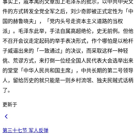
事实上，戚本禹的文章加上毛泽东的批示，以中共中央文
件的方式转发全党全军之后，刘少奇即被正式定性为「中
国的赫鲁晓夫」，「党内头号走资本主义道路的当权
派」。毛泽东此举，手法自属高超绝伦，史无前例。但他
不召开会议走定起码的举手表决形式，作个哪怕是以枪杆
子威逼出来的「一致通过」的决议，而采取这样一种轻
佻、荒谬方式，来打倒一位经全国人民代表大会选举出来
的堂堂「中华人民共和国主席」，中共长期的第二号领导
人，留给历史的就只能是一则乡村流氓、独夫民贼式话柄
了。
更新于
第三十七节 军人反弹