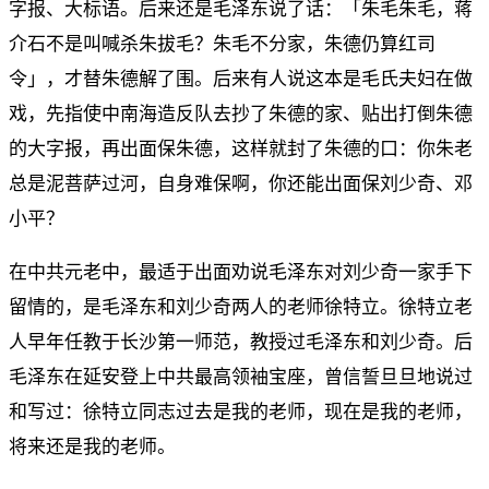
字报、大标语。后来还是毛泽东说了话：「朱毛朱毛，蒋
介石不是叫喊杀朱拔毛？朱毛不分家，朱德仍算红司
令」，才替朱德解了围。后来有人说这本是毛氏夫妇在做
戏，先指使中南海造反队去抄了朱德的家、贴出打倒朱德
的大字报，再出面保朱德，这样就封了朱德的口：你朱老
总是泥菩萨过河，自身难保啊，你还能出面保刘少奇、邓
小平？
在中共元老中，最适于出面劝说毛泽东对刘少奇一家手下
留情的，是毛泽东和刘少奇两人的老师徐特立。徐特立老
人早年任教于长沙第一师范，教授过毛泽东和刘少奇。后
毛泽东在延安登上中共最高领袖宝座，曾信誓旦旦地说过
和写过：徐特立同志过去是我的老师，现在是我的老师，
将来还是我的老师。