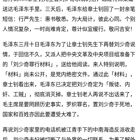
送达毛泽东手里。三天后，毛泽东给章士钊回了一封亲笔
短信：行严先生：惠书敬悉。为大局计，彼此心同。个别
人情况复杂，一时尚难肯定，尊计似宜缓行。敬问吉安！
毛泽东三月十日毛泽东为了让章士钊先生下再替刘少奇说
情，于回信不久，又派人把中央文革及中央项目组准备下
的「刘少奇罪行材料」，送给他阅读。来人特别说明，
「材料」尚未公开，是党内绝密文件。通过此「材料」，
章士钊看出来，毛泽东已决定把刘少奇定为「叛徒、内
奸、工贼」，彻底消灭掉。章士钊老人再说不出话来了，
毛主席是要罔顾历史事实，罗织罪名，置刘少奇于死地，
国家和百姓亦因此要遭受大难了。
再说刘少奇家里的电话机被江青手下的中南海造反派收走
后，刘少奇夫妇被切断了与外界的一切联系。为着了解外