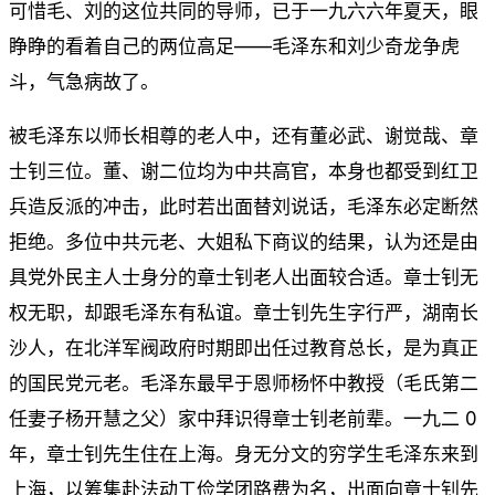
可惜毛、刘的这位共同的导师，已于一九六六年夏天，眼
睁睁的看着自己的两位高足——毛泽东和刘少奇龙争虎
斗，气急病故了。
被毛泽东以师长相尊的老人中，还有董必武、谢觉哉、章
士钊三位。董、谢二位均为中共高官，本身也都受到红卫
兵造反派的冲击，此时若出面替刘说话，毛泽东必定断然
拒绝。多位中共元老、大姐私下商议的结果，认为还是由
具党外民主人士身分的章士钊老人出面较合适。章士钊无
权无职，却跟毛泽东有私谊。章士钊先生字行严，湖南长
沙人，在北洋军阀政府时期即出任过教育总长，是为真正
的国民党元老。毛泽东最早于恩师杨怀中教授（毛氏第二
任妻子杨开慧之父）家中拜识得章士钊老前辈。一九二 0
年，章士钊先生住在上海。身无分文的穷学生毛泽东来到
上海，以筹集赴法动工俭学团路费为名，出面向章士钊先