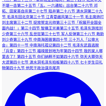
不堪一击
第二十五节「五。一六通知」出台
第二十六节 邓
拓、田家英自杀
第二十七节 陷井
第二十八节 滴水洞
第二十九
节 毛泽东回北京
第三十节 江青耍雌风
第三十一节 毛主席炮打
刘主席
第三十二节 捉放贺龙元帅
第三十三节「祝展开全国全
面内战！」
第三十四节 智擒王光美
第三十五节 毛泽东游戏刘
少奇
第三十六节 乱世狂
第三十七节 军人反弹
第三十八节 救助
刘少奇
第三十九节 中南海困兽
第四十节 三十万人「公审大
会」
第四十一节 中南海托孤记
第四十二节 毛泽东武昌逃脱
「兵变」
第四十三节 福禄居划地为牢
第四十四节 我的家人哪
里去了？
第四十五节 你们纳粹不如
第四十六节 弥天大罪弥天
大谎
第四十七节 滴水洞毛泽东拍板
第四十八节 七十岁生日礼
物
第四十九节 他死于政治谋杀
尾声