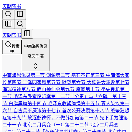
天朝禁书
天朝禁书
搜索
中南海恩仇录
⌘
K
京夫子 著
中南海恩仇录
第一节 渊源
第二节 基石不正
第三节 中南海大家
长
第四节 丰泽园家风
第五节 默契
第六节 大跃进大溃败
第七节
海瑞精神
第八节 庐山神仙会
第九节 魔圈
第十节 坐失良机
第十
一节 毛泽东卧室窃听案
第十二节「分责」与「立碑」
第十三
节 白旗黑旗
第十四节 毛泽东收紧缰绳
第十五节 寡人染疾
第十
六节 自古兵不厌诈
第十七节 首次公开决裂
第十八节 战争狂想
症
第十九节 放逐彭德怀，不做苏加诺
第二十节 先下手为强
第
二十一节 北京二月兵变（一）
第二十二节 北京二月兵变
（二）
第二十三节「革命就是割猪肉」
第二十四节 北京中央