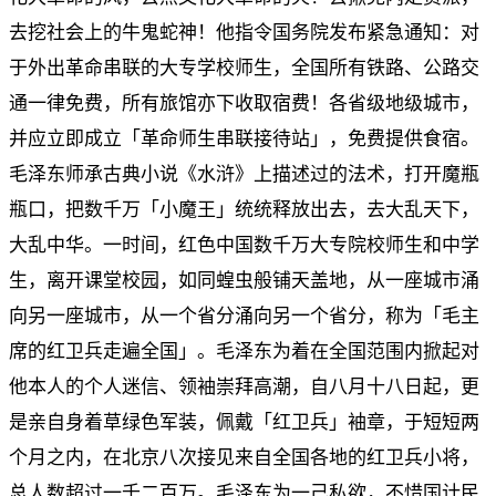
去挖社会上的牛鬼蛇神！他指令国务院发布紧急通知：对
于外出革命串联的大专学校师生，全国所有铁路、公路交
通一律免费，所有旅馆亦下收取宿费！各省级地级城市，
并应立即成立「革命师生串联接待站」，免费提供食宿。
毛泽东师承古典小说《水浒》上描述过的法术，打开魔瓶
瓶口，把数千万「小魔王」统统释放出去，去大乱天下，
大乱中华。一时间，红色中国数千万大专院校师生和中学
生，离开课堂校园，如同蝗虫般铺天盖地，从一座城市涌
向另一座城市，从一个省分涌向另一个省分，称为「毛主
席的红卫兵走遍全国」。毛泽东为着在全国范围内掀起对
他本人的个人迷信、领袖崇拜高潮，自八月十八日起，更
是亲自身着草绿色军装，佩戴「红卫兵」袖章，于短短两
个月之内，在北京八次接见来自全国各地的红卫兵小将，
总人数超过一千二百万。毛泽东为一己私欲，不惜国计民