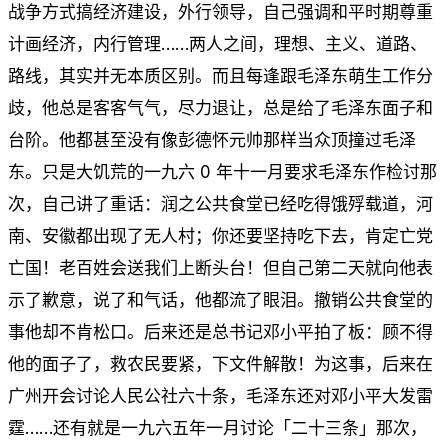
战争方式搞经济建设，外行领导，自己强调和平时期尊重
计画经济，内行管理……两人之间，理想、主义、道路、
路线，其实并无本质区别。而且每逢跟毛泽东萌生工作分
歧，他总是客客气气，尽力退让，总是给了毛泽东面子和
台阶。他都甚至没有像彭德怀元帅那样当众顶撞过毛泽
东。只是大饥荒的一九六 0 年十一月要求毛泽东作检讨那
次，自己讲了重话：润之公共食堂已经吃得饿殍载道，河
南、安徽都出现了无人村；你还要坚持吃下去，肯定亡党
亡国！老百姓会送我们上断头台！但自己第二天就向他表
示了歉意，说了和气话，他都流了眼泪。撤销公共食堂的
事他却不肯松口。后来还是总书记邓小平拍了板：顾不得
他的面子了，救农民要紧，下文件解散！为这事，后来在
广州开会讨论人民公社六十条，毛泽东还对邓小平大发雷
霆……还有就是一九六五年一月讨论「二十三条」那次，