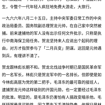
生，令整个一代年轻人疯狂地免费大游走，大旅行。
一九六六年八月二十五日，主持中央军委日常工作的中央
政治局委员、国务院副总理贺龙元帅，在自己家中突然被
捕。前来逮捕他的军人没有出示任何文件批示，只称是执
行中南海保卫局任务。贺龙坚持来人应说出个起码的理
由，对方才指贺参与了「二月兵变」阴谋。这回是元帅遇
到兵，有理讲不清了。
贺龙跟林彪长期不和。贺龙北伐战争时期已是国民革命军
的一名军长，林彪只是贺龙军中的一名排长。但即使是如
今林彪高居为党的第二把手，毛泽东的最可靠的接班人，
逮捕贺龙元帅这样级别的开国元勋，也一定要经过毛泽东
的批准。明显的，是毛泽东仍害怕有人搞政变暗杀他。毛
怀疑贺最具可能性，因之要先下手清除隐患。依据只是林