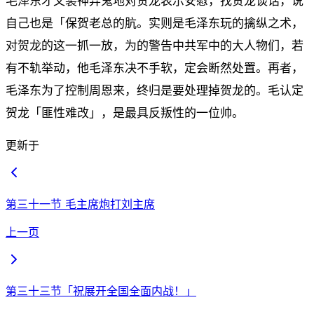
毛泽东才又装神弄鬼地对贺龙表示安慰，找贺龙谈话，说
自己也是「保贺老总的肮。实则是毛泽东玩的擒纵之术，
对贺龙的这一抓一放，为的警告中共军中的大人物们，若
有不轨举动，他毛泽东决不手软，定会断然处置。再者，
毛泽东为了控制周恩来，终归是要处理掉贺龙的。毛认定
贺龙「匪性难改」，是最具反叛性的一位帅。
更新于
第三十一节 毛主席炮打刘主席
上一页
第三十三节「祝展开全国全面内战！」