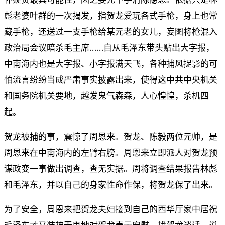
彪老婆叶群的一次揭发，指贺龙爱玩各式手枪，身上也常
藏手枪，还送过一支手枪给某元老的女儿，妄图将枪混入
政治局会议暗杀毛主席……自从毛泽东带头贴出大字报，
中南海内也是大字报、小字报满天飞，各种捕风捉影的可
怕流言纷纷当成严肃事实披露出来，使得这中共中央机关
和国务院机关要地，越发鬼气森森，人心惶惶，杀机四
起。
贺龙被捕的事，震惊了周恩来。贺龙、陈毅两位元帅，是
周恩来在中南海内的左臂右膀。周恩来立即派人对贺龙预
谋政变一事做出调查，查无实据。周将调查结果报告林彪
和毛泽东，并以自己的身家性命作保，将贺龙保了出来。
为了安全，周恩来把贺龙夫妇接到自己的西华厅家中居祝