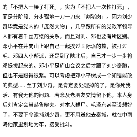
的「不把人一棒子打死」，实为「不把人一次性打死」，
而是分阶段、分步骤地一刀一刀来「割猪肉」。因为刘少
奇毕竟是党内的「庞然大物」，几乎跟所有的党政军领导
人都有着千丝万缕的关系。而且对刘、邓也要有所区别。
邓小平在井岗山上跟自己一起挨过国际派的整，被打过
毛、邓四人小帮派，还是到了陕北后，自己才一步一步将
邓提拔起来的。邓小平是庐山会议之后才跟了刘少奇跑，
但也不是跟得很紧。可以考虑把邓小平树成一个知错能改
的典型……至于刘少奇，是肯定要处理掉的了，是你死我
活、有我无他的问题。若念及老朋友交情留下他，本人身
后刘肯定会当赫鲁晓夫。对本人鞭尸。毛泽东甚至设想好
了，不要下令逮捕刘少奇，更不用送他去秦城，就在中南
海他家里划地为牢，接受批斗。