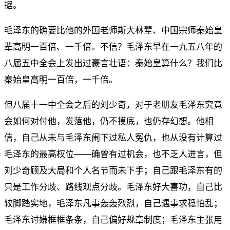
据。
毛泽东的确要比他的外国老师斯大林辈、中国宗师秦始皇
辈高明一百倍、一千倍。不信？毛泽东早在一九五八年的
八届五中全会上发出过豪言壮语：秦始皇算什么？我们比
秦始皇高明一百倍，一千倍。
但八届十一中全会之后的刘少奇，对于老朋友毛泽东究竟
会如何对付他，发落他，仍不摸底，也仍存幻想。他相
信，自己从未与毛泽东闹下过私人冤仇，也从没有计算过
毛泽东的最高权位——确曾有过机会，也不乏人进言，但
刘少奇顾及大局和个人名节而未下手；自己跟毛泽东有的
只是工作分歧、路线观点分歧。毛泽东好大喜功，自己比
较脚踏实地，毛泽东凡事轰轰烈烈，自己遇事求稳怕乱；
毛泽东讨嫌框框条条，自己偏好规章制度；毛泽东主张用