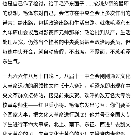
也是自己作了检讨，给了毛泽东面子……按刘少奇的最坏
的设想，毛泽东对自己，会信守在中央全会上多次作出的
诺言：给出路，包括政治出路和生活出路。就像毛泽东五
九年庐山会议后对彭德怀元帅那样：政治批判从严，生活
处理从宽，仍然当个挂名的中央委员甚至政治局委员，但
每逢中央开会，就自动告假，不出席，不露面，不惹毛泽
东生气。
一九六六年八月十日晚上，八届十一中全会刚刚通过文化
大革命运动的纲领性文件《十六条》，毛泽东即出现在中
央文革群众接待站，接见前来庆贺、欢呼的数万名大专院
校革命师生——红卫兵小将。毛泽东发出号召：你们要关
心国家大事，把文化大革命进行到底！他并号召全国大专
学生进行革命大串联，北上、南下、东征、西进！去刮文
化大革命的风，去点文化大革命的火！去揪党内走资派，