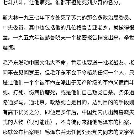
七斗八斗，让他病死。谁都不担处死刘少奇的名分。
斯大林一九三七年下令处死了苏共的那么多政治局委员、
中央委员，其中也包括他的几位格鲁吉亚老乡，就做得很
蠢。一九五六年被赫鲁晓夫一个秘密报告揭发出来，举世
震惊。
毛泽东发动中国文化大革命，肯定也要送一批老战友、老
同事去见阎罗王，但毛泽东不会下令格杀任何一个人，只
是让他们一个个被革命左派出于无产阶级的革命义愤而斗
死、打死、伤病折磨死，或是他们自己叛党自杀。条条道
路通罗马，通北京。政敌死亡是目的，达到目的的手段则
有高下优劣之分。即便是多年后，中国党内再出赫鲁晓夫
式的人物（很可能出），不肖徒孙来翻他毛泽东的档案，
那就公布档案吧！毛泽东并无任何处死党内同志的文字依