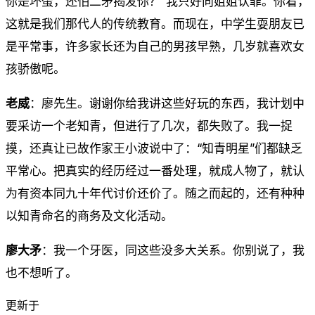
你是坏蛋，还怕二矛揭发你？”我只好向姐姐认罪。你看，
这就是我们那代人的传统教育。而现在，中学生耍朋友已
是平常事，许多家长还为自己的男孩早熟，几岁就喜欢女
孩骄傲呢。
老威
：廖先生。谢谢你给我讲这些好玩的东西，我计划中
要采访一个老知青，但进行了几次，都失败了。我一捉
摸，还真让已故作家王小波说中了：“知青明星”们都缺乏
平常心。把真实的经历经过一番处理，就成人物了，就认
为有资本同九十年代讨价还价了。随之而起的，还有种种
以知青命名的商务及文化活动。
廖大矛
：我一个牙医，同这些没多大关系。你别说了，我
也不想听了。
更新于