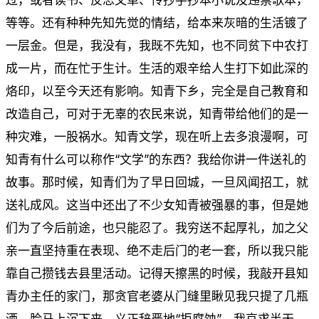
等等。还有种种先知先觉的情结，给本来灰暗的生活镀了
一层金。但是，我没有，我既不先知，也不同贫下中农打
成一片，而在忙于生计。生活的艰辛给人生打下如此深的
烙印，以至今天还有影响。知青下乡，完全是自己教育和
改造自己，可对于无辜的农民来说，知青带给他们的是一
种灾难，一股祸水。知青文学，现在听上去多浪漫啊，可
知青有什么可以称作“文学”的东西？我给你讲一件送礼的
故事。那时候，知青们为了早日回城，一旦风闻招工，就
送礼成风。这当中还出了不少女知青被强暴的事，但是她
们为了今后前途，也只能忍了。我穷送不起厚礼，加之父
亲一直坚持重在表现、绝不走后门的老一套，所以我只能
靠自己攒钱去县里活动。记得天擦黑的时候，我敲开县知
青办主任的家门，那贪官老婆从门缝里瞅见我只提了几瓶
酒，脸马上沉下来，义正辞严地“拒腐蚀”。我哀求半天，