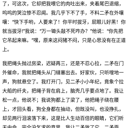
了，可这次，它却把我喂它的肉吐出来，夹着尾巴退缩，
呜呜的哭泣惨不忍闻。我几乎下不了手，不料二矛在外嚷
嚷：“快下手哟，人要来了！你平时拔牙，屁眼儿好黑！你
就当拔牙!”我说：“万一锄头敲不死咋办？”他说：“你先把
它吊起来嘛。”嘿，原来这闷猪不闷，只是心思没有在正道
上。
我把绳头抛过房梁，迟疑再三，还是不忍心拉，二矛在门
外催命，我就把绳头从门缝塞出去。好家伙，只听嗖地一
声，狗就悬空了。我打开门，见二矛小小年纪，竟象个拉
大船的纤夫，把绳子背在肩上，脑壳几乎要点地了。我让
松一点，他说不；我说狗都上了梁了，他把绳子绕在腰
上，才回头看，狗全身都在抽动，但既没叫，也没挣扎，
却见两行泪滚落下来，这是比人生动百倍的眼睛，它们听
天由命，完全没乞求的意思。我让二矛放了它，二矛耍