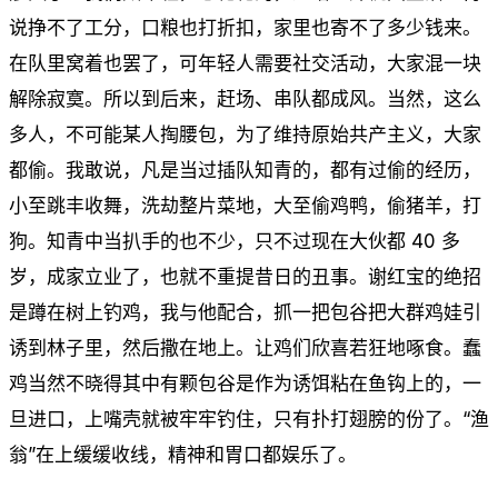
说挣不了工分，口粮也打折扣，家里也寄不了多少钱来。
在队里窝着也罢了，可年轻人需要社交活动，大家混一块
解除寂寞。所以到后来，赶场、串队都成风。当然，这么
多人，不可能某人掏腰包，为了维持原始共产主义，大家
都偷。我敢说，凡是当过插队知青的，都有过偷的经历，
小至跳丰收舞，洗劫整片菜地，大至偷鸡鸭，偷猪羊，打
狗。知青中当扒手的也不少，只不过现在大伙都 40 多
岁，成家立业了，也就不重提昔日的丑事。谢红宝的绝招
是蹲在树上钓鸡，我与他配合，抓一把包谷把大群鸡娃引
诱到林子里，然后撒在地上。让鸡们欣喜若狂地啄食。蠢
鸡当然不晓得其中有颗包谷是作为诱饵粘在鱼钩上的，一
旦进口，上嘴壳就被牢牢钓住，只有扑打翅膀的份了。“渔
翁”在上缓缓收线，精神和胃口都娱乐了。