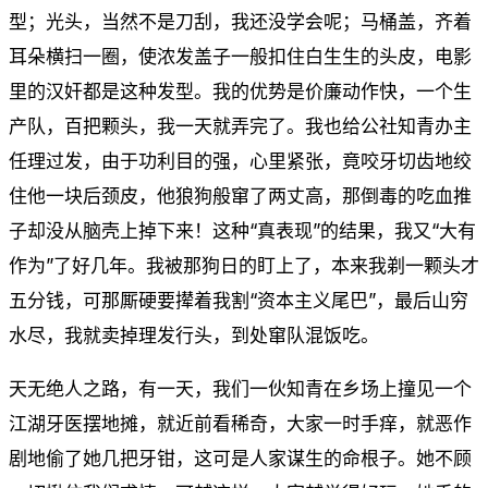
型；光头，当然不是刀刮，我还没学会呢；马桶盖，齐着
耳朵横扫一圈，使浓发盖子一般扣住白生生的头皮，电影
里的汉奸都是这种发型。我的优势是价廉动作快，一个生
产队，百把颗头，我一天就弄完了。我也给公社知青办主
任理过发，由于功利目的强，心里紧张，竟咬牙切齿地绞
住他一块后颈皮，他狼狗般窜了两丈高，那倒毒的吃血推
子却没从脑壳上掉下来！这种“真表现”的结果，我又“大有
作为”了好几年。我被那狗日的盯上了，本来我剃一颗头才
五分钱，可那厮硬要撵着我割“资本主义尾巴”，最后山穷
水尽，我就卖掉理发行头，到处窜队混饭吃。
天无绝人之路，有一天，我们一伙知青在乡场上撞见一个
江湖牙医摆地摊，就近前看稀奇，大家一时手痒，就恶作
剧地偷了她几把牙钳，这可是人家谋生的命根子。她不顾