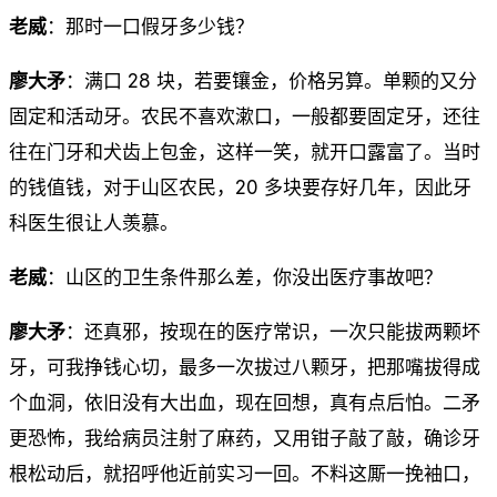
老威
：那时一口假牙多少钱？
廖大矛
：满口 28 块，若要镶金，价格另算。单颗的又分
固定和活动牙。农民不喜欢漱口，一般都要固定牙，还往
往在门牙和犬齿上包金，这样一笑，就开口露富了。当时
的钱值钱，对于山区农民，20 多块要存好几年，因此牙
科医生很让人羡慕。
老威
：山区的卫生条件那么差，你没出医疗事故吧？
廖大矛
：还真邪，按现在的医疗常识，一次只能拔两颗坏
牙，可我挣钱心切，最多一次拔过八颗牙，把那嘴拔得成
个血洞，依旧没有大出血，现在回想，真有点后怕。二矛
更恐怖，我给病员注射了麻药，又用钳子敲了敲，确诊牙
根松动后，就招呼他近前实习一回。不料这厮一挽袖口，