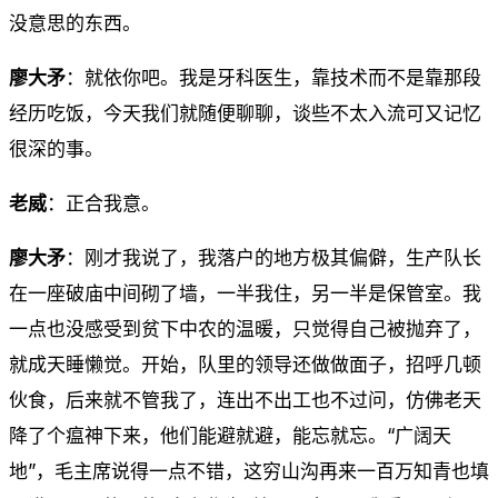
没意思的东西。
廖大矛
：就依你吧。我是牙科医生，靠技术而不是靠那段
经历吃饭，今天我们就随便聊聊，谈些不太入流可又记忆
很深的事。
老威
：正合我意。
廖大矛
：刚才我说了，我落户的地方极其偏僻，生产队长
在一座破庙中间砌了墙，一半我住，另一半是保管室。我
一点也没感受到贫下中农的温暖，只觉得自己被抛弃了，
就成天睡懒觉。开始，队里的领导还做做面子，招呼几顿
伙食，后来就不管我了，连出不出工也不过问，仿佛老天
降了个瘟神下来，他们能避就避，能忘就忘。“广阔天
地”，毛主席说得一点不错，这穷山沟再来一百万知青也填