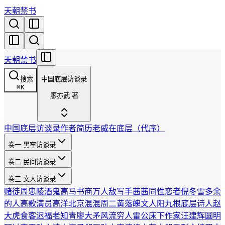
天朝禁书
天朝禁书
搜索
中国底层访谈录
⌘
K
廖亦武 著
中国底层访谈录
作者简历
老威在底层（代序）
卷一 黑牢访谈录
卷二 民间访谈录
卷三 文人访谈录
赌徒周忠陵
酒鬼高马
书商万人敌
写手茜茜
同性恋者倪冬雪
多余
的人高歌
演员高洋
北京混混周二黄
落魄文人阳九根
底层诗人赵
大虎
食客迟福
老知青廖大矛
风流穷人雷公
床下作家汪建辉
圆明