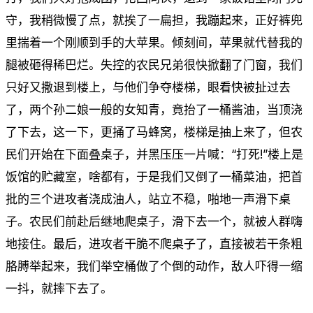
守，我稍微慢了点，就挨了一扁担，我蹦起来，正好裤兜
里揣着一个刚顺到手的大苹果。倾刻间，苹果就代替我的
腿被砸得稀巴烂。失控的农民兄弟很快掀翻了门窗，我们
只好又撒退到楼上，与他们争夺楼梯，眼看快被扯过去
了，两个孙二娘一般的女知青，竟抬了一桶酱油，当顶浇
了下去，这一下，更捅了马蜂窝，楼梯是抽上来了，但农
民们开始在下面叠桌子，并黑压压一片喊：“打死!”楼上是
饭馆的贮藏室，啥都有，于是我们又倒了一桶菜油，把首
批的三个进攻者浇成油人，站立不稳，啪地一声滑下桌
子。农民们前赴后继地爬桌子，滑下去一个，就被人群嗨
地接住。最后，进攻者干脆不爬桌子了，直接被若干条粗
胳膊举起来，我们举空桶做了个倒的动作，敌人吓得一缩
一抖，就摔下去了。