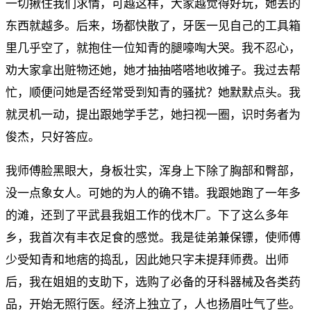
一切揪住我们求情，可越这样，大家越觉得好玩，她丢的
东西就越多。后来，场都快散了，牙医一见自己的工具箱
里几乎空了，就抱住一位知青的腿嚎啕大哭。我不忍心，
劝大家拿出赃物还她，她才抽抽嗒嗒地收摊子。我过去帮
忙，顺便问她是否经常受到知青的骚扰？她默默点头。我
就灵机一动，提出跟她学手艺，她扫视一圈，识时务者为
俊杰，只好答应。
我师傅脸黑眼大，身板壮实，浑身上下除了胸部和臀部，
没一点象女人。可她的为人的确不错。我跟她跑了一年多
的滩，还到了平武县我姐工作的伐木厂。下了这么多年
乡，我首次有丰衣足食的感觉。我是徒弟兼保镖，使师傅
少受知青和地痞的捣乱，因此她只字未提拜师费。出师
后，我在姐姐的支助下，选购了必备的牙科器械及各类药
品，开始无照行医。经济上独立了，人也扬眉吐气了些。