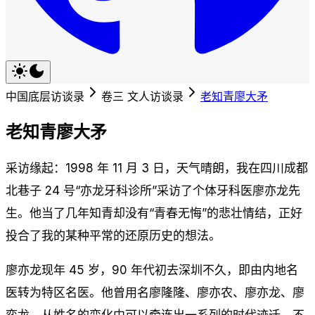
中国底层访谈录
卷三 文人访谈录
老知青廖大矛
老知青廖大矛
采访缘起：1998 年 11 月 3 日，天气晴朗，我在四川成都
北巷子 24 号“亦龙牙科诊所”采访了个体牙科医廖亦龙先
生。他当了几年知青却没有“青春无悔”的悲壮情结，正好
投合了我的某种平常的还原历史的想法。
廖亦龙现年 45 岁，90 年代初去深圳不久，即由内地名
医转为特区名医。他曾用名廖隆隆、廖亦农、廖亦龙、廖
奕龙，从姓名的变化中可以牵连出一系列的时代迹迁。不