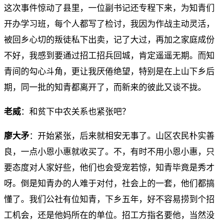
这次事件惊动了县里，一位副书记还专程下来，为知青们
开办学习班，每个人都写了检讨，我因为作战主动灵活，
被回乡心切的叛徒私下出卖，记了大过，再加之家庭成份
不好，我感到要通过招工招兵回城，肯定遥遥无期。而知
青间的勾心斗角，更让我厌倦绝望，特别是在上山下乡后
期，同一批的知青都离开了，而新来的彼此又谈不拢。
老威
：和贫下中农关系也紧张吧？
廖大矛
：开始紧张，后来就相安无事了。山区农民朴实善
良，一点小恩小惠就收买了。不，有时不用小恩小惠，只
要态度对人家好些，他们也会受宠若惊，知青毕竟是秀才
呀。倒是知青办的人难于对付，社会上的一套，他们都搞
懂了。我们公社有位知青，下乡五年，好不容易捞到个招
工机会，还是他妈所在的单位。招工方指名要他，当然没