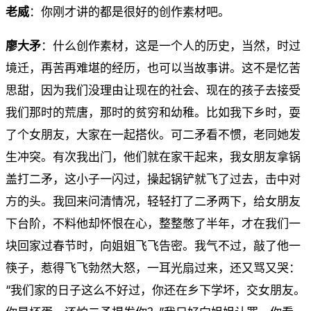
老威
：你刚才讲的都是很好的创作素材吧。
廖大矛
：什么创作素材，这是一个人的历史，当然，时过
境迁，再苦再难堪的经历，也可以当故事讲。这不是忆苦
思甜，因为我们没理由让现在的社会、现在的孩子去接受
我们那时的荒唐，那时的贫穷和幼稚。比如我下乡时，耍
了个女朋友，大家在一起搭伙。可二矛看不惯，老同她发
生冲突。有次我出门，他们就在家干起来，我女朋友拿锅
盖打二矛，这小子一闪过，操起锅铲就飞了过去，击中对
方的头。我回来问清情况，轻轻打了二矛两下，给女朋友
下台阶，不料他却怀恨在心，整整憋了半年，才在我们一
块回家过春节时，向姐姐飞飞告密。我气不过，敲了他一
筷子，惹得飞飞勃然大怒，一耳光扇过来，还又骂又哭：
“我们家的日子这么不好过，你还在乡下学坏，交女朋友。