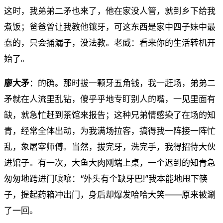
这时，我弟弟二矛也来了，他在家没人管，就到乡下给我
煮饭；爸爸曾让我教他镶牙，可这东西是家中四子妹中最
蠢的，只会捅漏子，没法教。老威：看来你的生活转机开
始了。
廖大矛
：的确。那时拔一颗牙五角钱，我一赶场，弟弟二
矛就在人流里乱钻，傻乎乎地专盯别人的嘴，一见里面有
缺，就急忙赶到茶馆来报告；这种兄弟情感染了在场的知
青，经常全体出动，为我满场拉客，搞得我一阵接一阵忙
乱，象屠宰师傅。当然，拔完牙，洗完手，我得招待大伙
进馆子。有一次，大鱼大肉刚端上桌，一个迟到的知青急
匆匆地跨进门嚷嚷：“外头有个缺牙巴!”我本能地甩下筷
子，提起药箱冲出门，身后却爆发哈哈大笑——原来被涮
了一回。