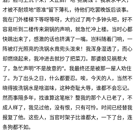
才被不耐烦地“恩准”留下薄礼，待他们吃罢晚饭后谈事。
我在门外楼梯下等呀等呀，大约过了两个多钟头吧，好不
容易听到二楼传来涮锅的声响，就急忙冲上楼。当时心都
快跳出来了，感激的话也挤满了一嘴。岂料随着门响，一
阵被灯光照亮的洗锅水竟兜头泼来！我浑身湿透了，而心
却燃烧起来，我冲进去就抄了把菜刀。那婆娘见祸惹大
了，急忙声明“不是故意的”。我最终还是被那一屋人劝住
了。为了出头之日，什么都要忍。唉，今天的人，当然不
晓得挨洗锅水是啥滋味，这种奇耻大辱，谁都不会忘记。
然而事隔多年，找谁算这笔帐？整我的那个人已老了，不
成人样了，我见过他，没有恨，只有可怜。时间已经替我
报复了他。这些人，当官时架子比谁都大，一下了台，连
条狗都不如。