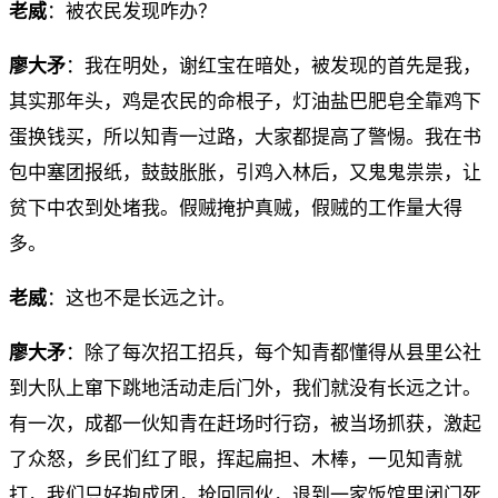
老威
：被农民发现咋办？
廖大矛
：我在明处，谢红宝在暗处，被发现的首先是我，
其实那年头，鸡是农民的命根子，灯油盐巴肥皂全靠鸡下
蛋换钱买，所以知青一过路，大家都提高了警惕。我在书
包中塞团报纸，鼓鼓胀胀，引鸡入林后，又鬼鬼祟祟，让
贫下中农到处堵我。假贼掩护真贼，假贼的工作量大得
多。
老威
：这也不是长远之计。
廖大矛
：除了每次招工招兵，每个知青都懂得从县里公社
到大队上窜下跳地活动走后门外，我们就没有长远之计。
有一次，成都一伙知青在赶场时行窃，被当场抓获，激起
了众怒，乡民们红了眼，挥起扁担、木棒，一见知青就
打，我们只好抱成团，抢回同伙，退到一家饭馆里闭门死