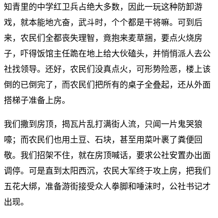
知青里的中学红卫兵占绝大多数，因此一玩这种防卸游
戏，就本能地亢奋，武斗时，个个都是干将嘛。可到后
来，农民们全都丧失理智，竟抱来麦草捆，要点火烧房
子，吓得饭馆主任跪在地上给大伙磕头，并悄悄派人去公
社找领导。还好，农民们没真点火，可形势险恶，楼上该
倒的已倒完了，而农民们把所有的桌子全叠起，还从外面
搭梯子准备上房。
我们撒到房顶，揭瓦片乱打满街人流，只闻一片鬼哭狼
嚎；而农民们也用土豆、石块，甚至用菜叶裹了粪便回
敬。我们招架不住，就在房顶喊话，要求公社安置办出面
调停。可是直到太阳西沉，农民大军终于攻上房，把我们
五花大绑，准备游街接受众人拳脚和唾沫时，公社书记才
出现。