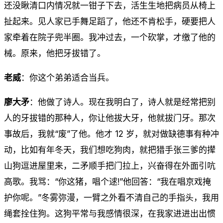
还没瞅清口内情况就一钳子下去，活生生地把病员从椅上
扯起来。见人家已手舞足蹈了，他还不肯松手，硬要把人
家牵着在院子兜半圈。我冲过去，一个砍掌，才缴了他的
械。原来，他把牙拔错了。
老威
：你这个弟弟适合当兵。
廖大矛
：他做了诗人。现在我明白了，诗人就是经常把别
人的牙拔错的那种人，你让他拔大牙，他就拔门牙。那次
事故后，我就“废”了他。他才 12 岁，就对做缺德事有种冲
动，比如有年冬天，我们想吃狗肉，就把猎手张三爹的撵
山狗逗进屋里来，二矛顺手把门拉上，兴奋得在外面引吭
高歌。我骂：“你这猪，唱个逑!”他回答：“我在唱京戏掩
护你呢。”冬雾弥漫，一臂之外看不清自己的手指头，我用
绳套拴住狗。这狗平常与我感情很深，在我家进进出出惯