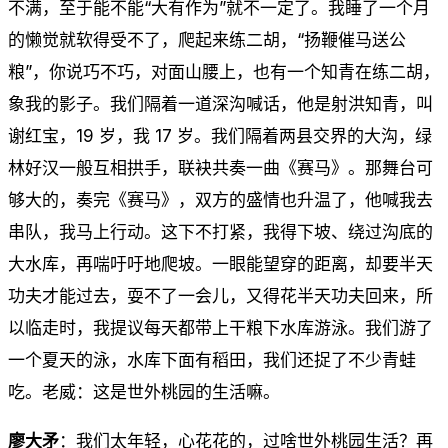
不满，至于能不能“大有作为”就不一定了。我睡了一个月
的懒觉就软得受不了，爬起来练二胡，“扬鞭催马送公
粮”，你说巧不巧，对面山腰上，也有一个知青在练二胡，
象我的影子。我们隔着一道深沟喊话，他是射洪知青，叫
谢红宝，19 岁，我 17 岁。我们隔着两县交界的大沟，绿
林好汉一般互相拱手，联袂共奏一曲《赛马》。那舞台可
够大的，奏完《赛马》，双方的盛情也升温了，他喊我去
串队，我马上行动。这下不打紧，我得下坡、绕过沟底的
大水库，再喘吁吁地爬坡。一眼能望穿的距离，却要半天
功夫才能过去，耍不了一会儿，又得花半天功夫回来，所
以临走时，我提议每天都带上干粮下水库游泳。我们游了
一个夏天的泳，水库下面有稻田，我们还捉了不少青蛙
吃。老威：这是世外桃园的生活嘛。
廖大矛
：我们太年轻，心花花的，过啥世外桃园生活？再