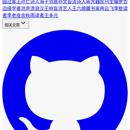
园过客王孙
亡诗人海子邻居孙文
盲流诗人蒋大器
民刊主编罗吉
边缘学者洪声
流浪汉王响
盲流艺人王六顺
藏书家冉云飞
李敖读
者李老皮
余秋雨读者王多元
相关文章