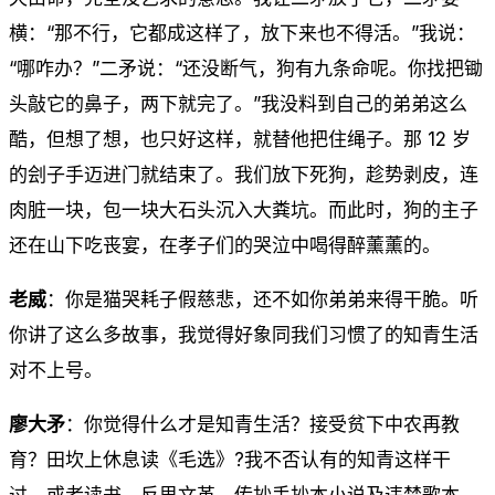
横：“那不行，它都成这样了，放下来也不得活。”我说：
“哪咋办？”二矛说：“还没断气，狗有九条命呢。你找把锄
头敲它的鼻子，两下就完了。”我没料到自己的弟弟这么
酷，但想了想，也只好这样，就替他把住绳子。那 12 岁
的刽子手迈进门就结束了。我们放下死狗，趁势剥皮，连
肉脏一块，包一块大石头沉入大粪坑。而此时，狗的主子
还在山下吃丧宴，在孝子们的哭泣中喝得醉薰薰的。
老威
：你是猫哭耗子假慈悲，还不如你弟弟来得干脆。听
你讲了这么多故事，我觉得好象同我们习惯了的知青生活
对不上号。
廖大矛
：你觉得什么才是知青生活？接受贫下中农再教
育？田坎上休息读《毛选》?我不否认有的知青这样干
过，或者读书、反思文革、传抄手抄本小说及违禁歌本，