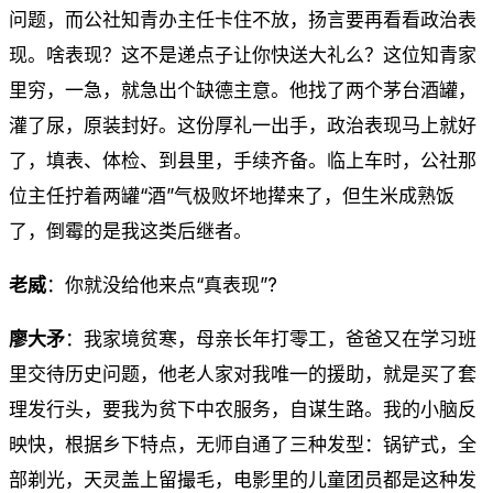
问题，而公社知青办主任卡住不放，扬言要再看看政治表
现。啥表现？这不是递点子让你快送大礼么？这位知青家
里穷，一急，就急出个缺德主意。他找了两个茅台酒罐，
灌了尿，原装封好。这份厚礼一出手，政治表现马上就好
了，填表、体检、到县里，手续齐备。临上车时，公社那
位主任拧着两罐“酒”气极败坏地撵来了，但生米成熟饭
了，倒霉的是我这类后继者。
老威
：你就没给他来点“真表现”?
廖大矛
：我家境贫寒，母亲长年打零工，爸爸又在学习班
里交待历史问题，他老人家对我唯一的援助，就是买了套
理发行头，要我为贫下中农服务，自谋生路。我的小脑反
映快，根据乡下特点，无师自通了三种发型：锅铲式，全
部剃光，天灵盖上留撮毛，电影里的儿童团员都是这种发