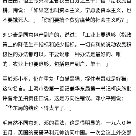
责任田，但主张只将全省农田百分之三十」借「给农民自
耕。陶说：「如果这也叫资本主义，宁愿要资本主义，也
不要饿死人。」「你们要搞个贫穷痛苦的社会主义吗？」
刘少奇是同意包产到户的，说过：「工业上要退够（指政
策上的降低生产指标和减少指标。一切有利於说动农民积
极性的办法都可以。不要说那一种办法是最好的、唯一
的。农业上也要退够，包括包产到户，单干。」
至於邓小平，仍在重复「白猫黑猫，捉住老鼠就是好猫」
这句名言。上海市委第一善记兼华东局第一书记柯庆施批
评曾希圣搞责任田说，这是方向性错误。邓小平则说：
「华东局的结论下得太早了。」
毛自然不同意刘、邓的看法，这是很明显的。一九六０年
五月，英国的蒙哥马利元帅访问中国。一次会议上外交部