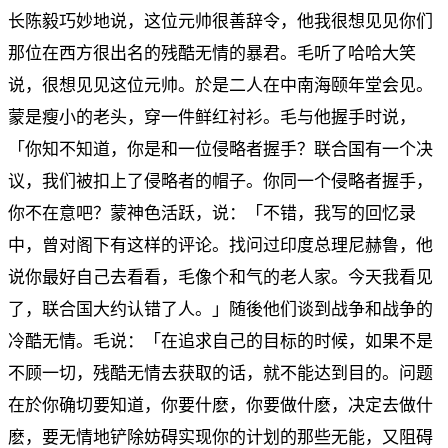
长陈毅巧妙地说，这位元帅很善辞令，他我很想见见你们
那位在西方很出名的残酷无情的暴君。毛听了哈哈大笑
说，很想见见这位元帅。於是二人在中南海颐年堂会见。
蒙是瘦小的老头，穿一件鲜红衬衫。毛与他握手时说，
「你知不知道，你是和一位侵略者握手？联合国有一个决
议，我们被扣上了侵略者的帽子。你同一个侵略者握手，
你不在意吧？蒙神色活跃，说：「不错，我写的回忆录
中，曾对阁下有这样的评论。找问过印度总理尼赫鲁，他
说你最好自己去看看，毛像个和气的老人家。今天我看见
了，联合国大约认错了人。」随後他们谈到战争和战争的
冷酷无情。毛说：「在追求自己的目标的时候，如果不是
不顾一切，残酷无情去获取的话，就不能达到目的。问题
在於你确切要知道，你要什麽，你要做什麽，决定去做什
麽，要无情地铲除妨碍实现你的计划的那些无能，又阻碍