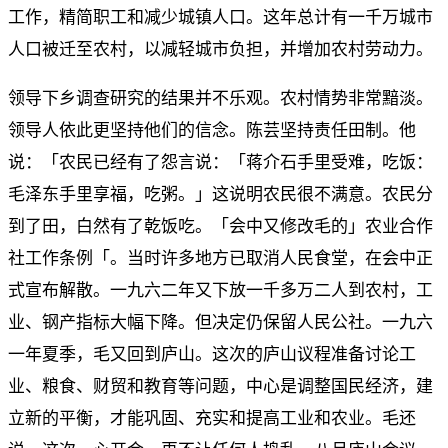
工作，精简职工和减少城镇人口。这年总计有一千万城市
人口被迁至农村，以减轻城市负担，并增加农村劳动力。
领导下乡调查研究的结果并不乐观。农村情势非常黯淡。
领导人依此更坚持他们的信念。陈芸坚持责任田制。他
说：「农民已经有了怨言说：「蒋介石手里受难，吃饭：
毛泽东手里享福，吃粥。」这说明农民很不满意。农民分
到了田，白然有了乾饭吃。「会中又修改毛的」农业合作
社工作条例「。当时许多地方已取消人民食堂，在会中正
式宣布解散。一九六二年又下放一千多万二人到农村，工
业、钢产指标大幅下降。但决定仍保留人民公社。一九六
一年夏季，毛又回到庐山。这次的庐山议程准备讨论工
业、粮食、财贸和教育等问题，中心是调整国民经济，建
立新的平衡，才能巩固、充实和提高工业和农业。毛还