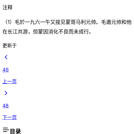
注释
（1）毛於一九六一午又接见蒙哥马利元帅。毛邀元帅和他
在长江共游，但蒙因消化不良而未成行。
更新于
46
上一页
48
下一页
目录