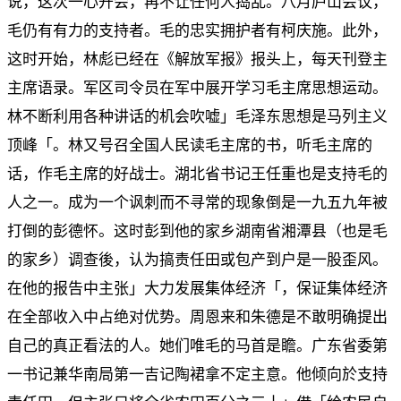
说，这次一心开会，再不让任何人捣乱。八月庐山会议，
毛仍有有力的支持者。毛的忠实拥护者有柯庆施。此外，
这时开始，林彪已经在《解放军报》报头上，每天刊登主
主席语录。军区司令员在军中展开学习毛主席思想运动。
林不断利用各种讲话的机会吹嘘」毛泽东思想是马列主义
顶峰「。林又号召全国人民读毛主席的书，听毛主席的
话，作毛主席的好战士。湖北省书记王任重也是支持毛的
人之一。成为一个讽刺而不寻常的现象倒是一九五九年被
打倒的彭德怀。这时彭到他的家乡湖南省湘潭县（也是毛
的家乡）调查後，认为搞责任田或包产到户是一股歪风。
在他的报告中主张」大力发展集体经济「，保证集体经济
在全部收入中占绝对优势。周恩来和朱德是不敢明确提出
自己的真正看法的人。她们唯毛的马首是瞻。广东省委第
一书记兼华南局第一吉记陶裙拿不定主意。他倾向於支持