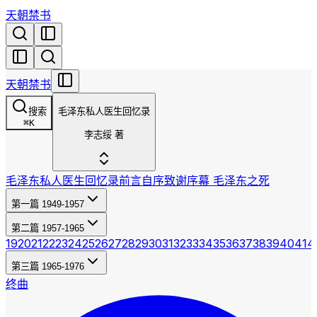
天朝禁书
天朝禁书
搜索
毛泽东私人医生回忆录
⌘
K
李志绥 著
毛泽东私人医生回忆录
前言
自序
致谢
序幕 毛泽东之死
第一篇 1949-1957
第二篇 1957-1965
19
20
21
22
23
24
25
26
27
28
29
30
31
32
33
34
35
36
37
38
39
40
41
4
第三篇 1965-1976
终曲