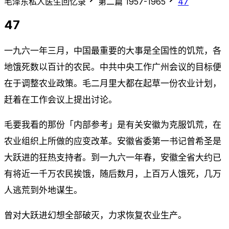
毛泽东私人医生回忆录
第二篇 1957-1965
47
47
一九六一年三月，中国最重要的大事是全国性的饥荒，各
地饿死数以百计的农民。中共中央工作广州会议的目标便
在于调整农业政策。毛二月里大都在起草一份农业计划，
赶着在工作会议上提出讨论。
毛要我看的那份「内部参考」是有关安徽为克服饥荒，在
农业组织上所做的应变改革。安徽省委第一书记曾希圣是
大跃进的狂热支持者。到一九六一年春，安徽全省大约已
有将近一千万农民挨饿，随后数月，上百万人饿死，几万
人逃荒到外地谋生。
曾对大跃进幻想全部破灭，力求恢复农业生产。