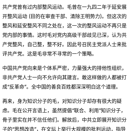
共产党曾有过内部整风运动。毛曾在一九四二年于延安展
开整风运动 (目的在审查干部、清除王明势力)。但这次的
整风和延安整风不同之处在，这一次的整风运动不再只是
党内部的事情。这时毛对党内高级干部歧见已深，认为共
产党整风，自己整，整不好。因此号召民主党派人士来批
评共产党。这是毛非常不寻常的一个策略。
中国共产党向来是个体系严密，力量强大的排他性组织，
非共产党人士一向不允许向其建言。敢这样做的人都被打
成“反革命”。全中国的善良百姓都深深明白这个道理。
再来，身为知识分子的毛，对知识分子却存有很大的疑
虑。毛在公开言语上，虽然提倡“联合、利用”知识分子，
骨子里实在并不信任他们。解放后，中共立即展开知识分
子的“思想改造”，在文坛上举行大规模的批判运动，指导