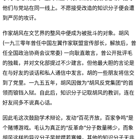
他们与党站在同一线上。不愿接受改造的知识分子便会遭
到严厉的攻讦。
作家胡风在文艺界的整风中便成为被批斗的对象。胡风
(一九三零年曾任中国左翼作家联盟宣传部长，解放后，曾
任全国政治协商会议常委) 一向耿直敢言，曾公开批评毛
的独裁，并对文化部提过不少建言。但他最大胆的言论是
在与好友的谈话和私人通信中发言。胡的一些朋友将信交
到了党里。一九五五年，胡风因做为“胡风反党集团”的首
领而锒铛入狱。自此后，知识分子记取胡风的教训，连在
好友间多不说真心话。
因此毛这次鼓励学术辩论，发动“百花齐放，百家争鸣”是
个赌博游戏。毛认为真正的“反革命”分子数量稀少，而象
胡风这样的异议分子早就噤若寒蝉，其他的知识分子无非