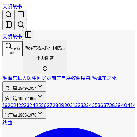
天朝禁书
天朝禁书
搜索
毛泽东私人医生回忆录
⌘
K
李志绥 著
毛泽东私人医生回忆录
前言
自序
致谢
序幕 毛泽东之死
第一篇 1949-1957
第二篇 1957-1965
19
20
21
22
23
24
25
26
27
28
29
30
31
32
33
34
35
36
37
38
39
40
41
4
第三篇 1965-1976
终曲