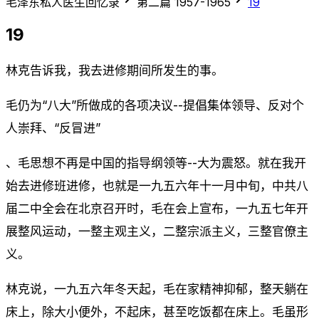
毛泽东私人医生回忆录
第二篇 1957-1965
19
19
林克告诉我，我去进修期间所发生的事。
毛仍为“八大”所做成的各项决议--提倡集体领导、反对个
人崇拜、“反冒进”
、毛思想不再是中国的指导纲领等--大为震怒。就在我开
始去进修班进修，也就是一九五六年十一月中旬，中共八
届二中全会在北京召开时，毛在会上宣布，一九五七年开
展整风运动，一整主观主义，二整宗派主义，三整官僚主
义。
林克说，一九五六年冬天起，毛在家精神抑郁，整天躺在
床上，除大小便外，不起床，甚至吃饭都在床上。毛虽形