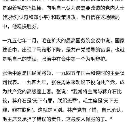
是跟着毛的指挥棒，向毛自己认为最需要改造的党内人士
(包括刘少奇和邓小平) 和政策进攻。毛自信在这场赌局
中，他稳操胜券。
一九五七年二月，毛在扩大的最高国务院会议中说，国家
建设中，出现了马鞍形下降，是共产党领导的错误，也就
是毛自己的错误。张治中在会中第一个为毛辩护。
张治中原是国民党将领，一九四五年国共和谈时的主要谈
判代表。一九四九年，张在周恩来劝说下投向共产党，成
为共产党的高级座上客。张说：“我常将主席与蒋介石比
较，蒋介石是‘天下有罪，朕躬无罪’，毛主席是‘天下无
罪，罪在朕躬’。这就是区别。共产党有了错，自己承认，
毛主席又承担了错误的责任，这最使人佩服的了。”