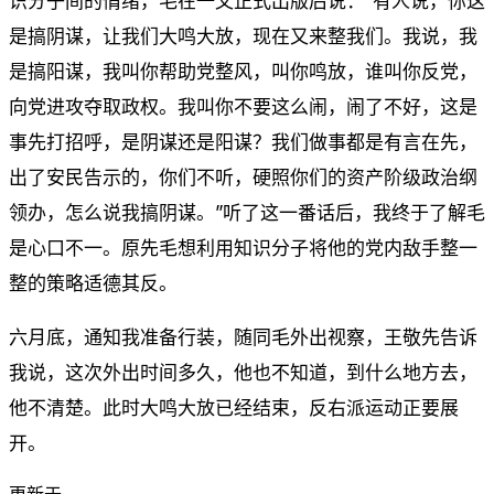
识分子间的情绪，毛在一文正式出版后说：“有人说，你这
是搞阴谋，让我们大鸣大放，现在又来整我们。我说，我
是搞阳谋，我叫你帮助党整风，叫你鸣放，谁叫你反党，
向党进攻夺取政权。我叫你不要这么闹，闹了不好，这是
事先打招呼，是阴谋还是阳谋？我们做事都是有言在先，
出了安民告示的，你们不听，硬照你们的资产阶级政治纲
领办，怎么说我搞阴谋。”听了这一番话后，我终于了解毛
是心口不一。原先毛想利用知识分子将他的党内敌手整一
整的策略适德其反。
六月底，通知我准备行装，随同毛外出视察，王敬先告诉
我说，这次外出时间多久，他也不知道，到什么地方去，
他不清楚。此时大鸣大放已经结束，反右派运动正要展
开。
更新于