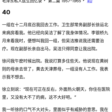
毛泽东私人医生回忆录
第二篇 1957-1965
40
40
一组在十二月底召我回去工作。卫生部常务副部长徐运北
来病房看我。他已经向吴洁了解了我身体情况。李银桥九
月来看我时，便想叫我回一组，但吴洁推说我还需要治
疗。现在副部长亲自出马，吴洁只得同意让我出院。
徐问我午麽时候出院。我说打算多住些天。他说现在黄树
则的母亲去世了，黄去天津葬母，一组没有人工作。我表
示我不想去。
徐立刻说：“现在可正在反右，外面热火朝天，你住在医院
里，又没有大不了的病，这不大好吧。”
我一听徐的口气不大对头，里面似乎有威胁的意思。我在