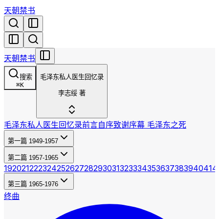
天朝禁书
天朝禁书
搜索
毛泽东私人医生回忆录
⌘
K
李志绥 著
毛泽东私人医生回忆录
前言
自序
致谢
序幕 毛泽东之死
第一篇 1949-1957
第二篇 1957-1965
19
20
21
22
23
24
25
26
27
28
29
30
31
32
33
34
35
36
37
38
39
40
41
4
第三篇 1965-1976
终曲