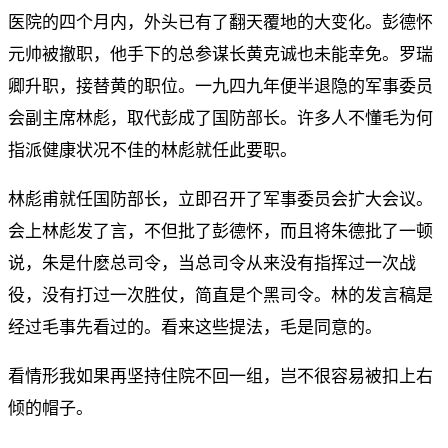
医院的四个月内，外头已有了翻天覆地的大变化。彭德怀
元帅被撤职，他手下的总参谋长黄克诚也未能幸免。罗瑞
卿升职，接替黄的职位。一九四九年便半退隐的军事委员
会副主席林彪，取代彭成了国防部长。许多人不懂毛为何
指派健康状况不佳的林彪就任此要职。
林彪甫就任国防部长，立即召开了军事委员会扩大会议。
会上林彪发了言，不但批了彭德怀，而且将朱德批了一顿
说，朱是什麽总司令，当总司令从来没有指挥过一次战
役，没有打过一次胜仗，简直是个黑司令。林的发言稿是
经过毛事先看过的。看来这些提法，毛是同意的。
看情形我如果再坚持住院不回一组，岂不很容易被扣上右
倾的帽子。