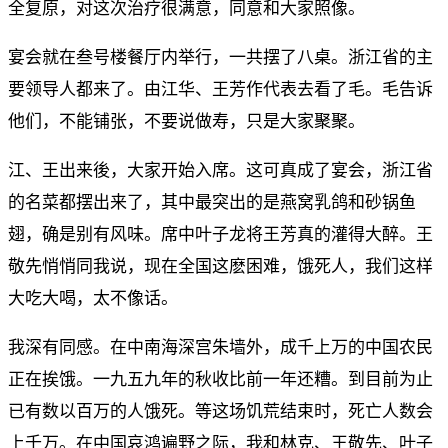
全复原，对这次治疗很满意，同意和大家照像。
宴会就在叁号楼餐厅内举行，一共摆了八桌。浙江省的主
要领导人都来了。由江华、王芳作代表去看了毛。毛告诉
他们，不能铺张，不要说做寿，只是大家聚聚。
江、王出来後，大家开始入席。这可真成了宴会，浙江省
的名菜都摆出来了，其中最突出的是燕窝乳鸽和砂锅鱼
翅，确是别有风味。席中叶子龙将王芳真的灌得大醉。王
敬先悄悄同我说，现在全国这麽困难，饿死人，我们这样
大吃大喝，太不像话。
我深有同感。在中南海深宫朱墙外，成千上万的中国农民
正在挨饿。一九五九年的秋收比前一年还糟。到目前为止
已有数以百万的人饿死。等这场饥荒结束时，死亡人数会
上千万。在中国哀鸿遍野之际，我和林克、王敬先、叶子