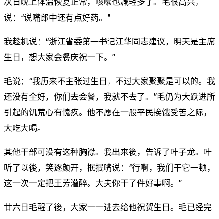
次日晚上体温恢复正常，咳嗽也减轻多了。毛很高兴，
说：“说嘴郎中还有点好药。”
我趁机说：“浙江省委第一书记江华同志建议，明天是主席
生日，想大家会餐庆祝一下。”
毛说：“我历来不主张过生日，不过大家聚聚是可以的。我
还没有全好，你们去会餐，我就不去了。”毛仍为大跃进所
引起的饥荒心有愧疚。他不愿在一般平民挨饿受苦之际，
大吃大喝。
其他干部可没有这种胸襟。我出来後，告诉了叶子龙。叶
听了以後，笑逐颜开，抿抿嘴说：“行啊，我们干它一顿，
这一次一定把王芳灌醉。大夫你干了件好事啊。”
廿六日毛醒了後，大家一一进去给他祝贺生日。毛已经完