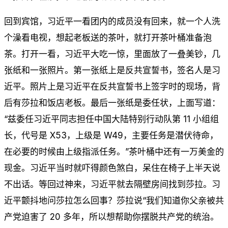
回到宾馆，习近平一看团内的成员没有回来，就一个人洗
个澡看电视，想起老板送的茶叶，就打开茶叶桶准备泡
茶。打开一看，习近平大吃一惊，里面放了一叠美钞，几
张纸和一张照片。第一张纸上是反共宣誓书，签名人是习
近平。照片上是习近平在反共宣誓书上签字时的现场，背
后有莎拉和饭店老板。最后一张纸是委任状，上面写道：
“兹委任习近平同志担任中国大陆特别行动队第 11 小组组
长，代号是 X53，上级是 W49，主要任务是潜伏待命，
在必要的时候由上级指派任务。”茶叶桶中还有一万美金的
现金。习近平当时就吓得颜色煞白，呆住在椅子上半天说
不出话。等回过神来，习近平就去隔壁房间找到莎拉。习
近平颤抖地问莎拉怎么回事？莎拉说“我们知道你父亲被共
产党迫害了 20 多年，所以想帮助你摆脱共产党的统治。