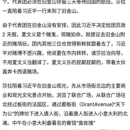
个。代表团必须在旧金山停留三天等待回国的航班。莎拉
一直陪着习近平一行来到了旧金山。
由于代表团在旧金山没有安排，因此习近平决定给团员放
2 天假，夏文义是个赌鬼，视赌如命，就提议去旧金山附
近的赌场玩，团内其他三位也觉得新鲜就跟着去了，习近
平对赌博不感兴趣，他说要在市内转转，请莎拉当向导，
不用夏文义当翻译了。夏文义乐的屁颠屁颠的，带着大伙
直奔卡西诺赌场。
莎拉陪着习近平在旧金山观光，先从市场街北边的主要商
业和观光文化景点开始，浏览了联合广场，从联合广场往
北经过板街的法国区，通过都板街（GrantAvenue)“天下
为公”的牌坊下进入唐人街，沿着唐人街进入小意大利的北
滩。中午在小意大利最著名的餐馆“臭玫瑰”