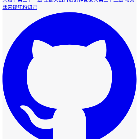
熙来谈红粉知己