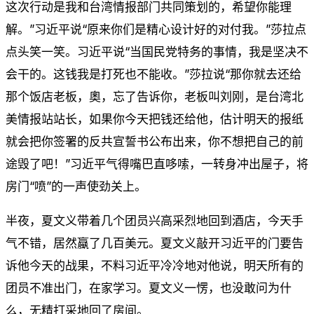
这次行动是我和台湾情报部门共同策划的，希望你能理
解。”习近平说“原来你们是精心设计好的对付我。”莎拉点
点头笑一笑。习近平说“当国民党特务的事情，我是坚决不
会干的。这钱我是打死也不能收。”莎拉说“那你就去还给
那个饭店老板，奧，忘了告诉你，老板叫刘刚，是台湾北
美情报站站长，如果你今天把钱还给他，估计明天的报纸
就会把你签署的反共宣誓书公布出来，你不想把自己的前
途毁了吧！”习近平气得嘴巴直哆嗦，一转身冲出屋子，将
房门“喷”的一声使劲关上。
半夜，夏文义带着几个团员兴高采烈地回到酒店，今天手
气不错，居然蠃了几百美元。夏文义敲开习近平的门要告
诉他今天的战果，不料习近平冷冷地对他说，明天所有的
团员不准出门，在家学习。夏文义一愣，也没敢问为什
么，无精打采地回了房间。