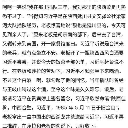
呵呵一笑说“我在那里插队三年，我对那里的陕西菜是再熟
悉不过了。”当得知习近平是在陕西延川县文安驿公社梁家
河大队插队经历，老板惊喜地说“额也是延川县的，今天可
见到亲人了。”原来老板是胡宗南的部下，后来去了台湾，
又辗转来到美国，开一家餐馆度曰。习近平听说是台湾来
的老兵，就有点坐立不安。老板开了一瓶陕西西风白酒要
习近平尝尝，并说今天的饭菜全部免单，习近平赶紧说不
行。在老板和莎拉的苦劝下，习近平才勉强坐下来喝酒。
不过这个白酒一喝，就勾起了他的回忆，当年插队时曾经
与王岐山喝过这个酒，至今这个味是久久难忘。饭后，老
板请习近平在贵宾簿上签名留念，习近平欣然命笔“陕西佳
肴，中西合璧，习近平，1985 年 5 月 11 日于旧金山”，
老板拿出一盒中国出的西湖龙井茶送给习近平，习近平再
三推辞，在莎拉和老板的劝说下，只好收下。