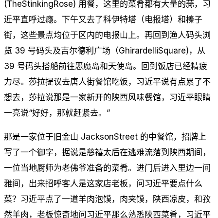
(TheStinkingRose) 用餐，这里的菜肴都有大量的蒜，习
近平直呼过瘾。下午又去了科伊特塔（电报塔）和榛子
街，这些景点均位于区内的电报山上。再回到渔人码头浏
览 39 号码头及吉尔德利广场（GhirardelliSquare)，从
39 号码头搭船前往恶魔岛和天使岛。回到饭店已经精疲
力尽。莎拉提议去唐人街餐馆吃饭，习近平说有点累了不
想去，莎拉说那是一家新开的陕西风味餐馆，习近平眼睛
一亮说“好好，那就赶紧去。”
那是一家位于旧金山 JacksonStreet 的中餐馆，招牌上
写了一个御字，据说是慈禧太后在逃难流落到陕西期间，
一位当地厨师为老佛爷准备的菜肴。进门后进入里边一间
雅间，出来招呼客人是这家店老板，问习近平要点什么
菜？习近平点了一道羊肉泡馍，肉夹馍，陕西凉皮，和孜
然羊肉，老板惊奇地问习近平那么熟悉陕西菜肴，习近平