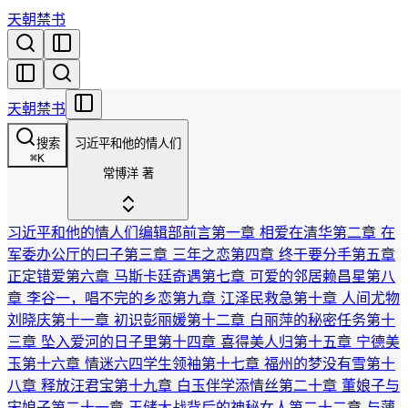
天朝禁书
天朝禁书
搜索
习近平和他的情人们
⌘
K
常博洋 著
习近平和他的情人们
编辑部前言
第一章 相爱在清华
第二章 在
军委办公厅的曰子
第三章 三年之恋
第四章 终于要分手
第五章
正定错爱
第六章 马斯卡廷奇遇
第七章 可爱的邻居赖昌星
第八
章 李谷一，唱不完的乡恋
第九章 江泽民救急
第十章 人间尤物
刘晓庆
第十一章 初识彭丽媛
第十二章 白丽萍的秘密任务
第十
三章 坠入爱河的日子里
第十四章 喜得美人归
第十五章 宁德美
玉
第十六章 情迷六四学生领袖
第十七章 福州的梦没有雪
第十
八章 释放汪君宝
第十九章 白玉伴学添情丝
第二十章 董娘子与
宋娘子
第二十一章 王储大战背后的神秘女人
第二十二章 与薄