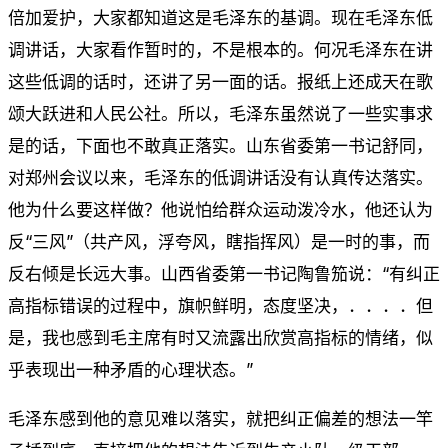
倍加爱护，大家都知道这是毛泽东的基调。现在毛泽东低
调讲话，大家看作暂时的，不是根本的。何况毛泽东在讲
这些低调的话时，还讲了另一面的话。报纸上还成天在歌
颂大跃进和人民公社。所以，毛泽东虽然说了一些实事求
是的话，下面也不敢真正落实。山东省委第一书记舒同，
对郑州会议以来，毛泽东的低调讲话没有认真传达落实。
他为什么要这样做？他说怕给群众运动泼冷水，他还认为
反“三风”（共产风，浮夸风，瞎指挥风）是一时的事，而
反右倾是长远大事。山西省委第一书记陶鲁笳说：“有纠正
高指标错误的过程中，旗帜鲜明，态度坚决，．．．．但
是，我也感到毛主席有时又流露出欣赏高指标的情绪，似
乎表现出一种矛盾的心理状态。”
毛泽东感到他的意见难以落实，就把纠正偏差的想法一竿