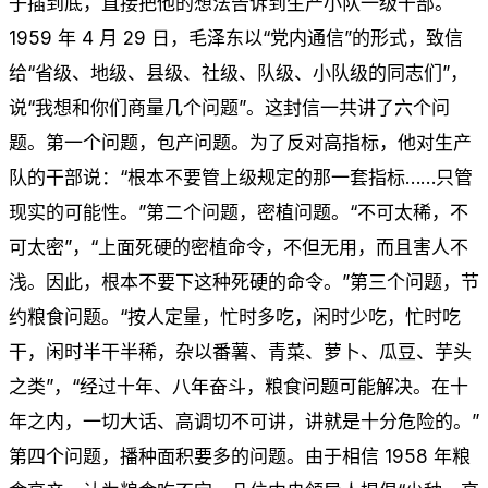
子插到底，直接把他的想法告诉到生产小队一级干部。
1959 年 4 月 29 日，毛泽东以“党内通信”的形式，致信
给“省级、地级、县级、社级、队级、小队级的同志们”，
说“我想和你们商量几个问题”。这封信一共讲了六个问
题。第一个问题，包产问题。为了反对高指标，他对生产
队的干部说：“根本不要管上级规定的那一套指标……只管
现实的可能性。”第二个问题，密植问题。“不可太稀，不
可太密”，“上面死硬的密植命令，不但无用，而且害人不
浅。因此，根本不要下这种死硬的命令。”第三个问题，节
约粮食问题。“按人定量，忙时多吃，闲时少吃，忙时吃
干，闲时半干半稀，杂以番薯、青菜、萝卜、瓜豆、芋头
之类”，“经过十年、八年奋斗，粮食问题可能解决。在十
年之内，一切大话、高调切不可讲，讲就是十分危险的。”
第四个问题，播种面积要多的问题。由于相信 1958 年粮