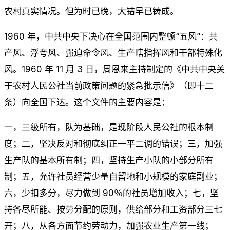
农村真实情况。但为时已晚，大错早已铸成。
1960 年，中共中央下决心在全国范围内整顿“五风”：共
产风、浮夸风、强迫命令风、生产瞎指挥风和干部特殊化
风。1960 年 11 月 3 日，周恩来主持制定的《中共中央关
于农村人民公社当前政策问题的紧急批示信》（即十二
条）向全国下达。这个文件的主要内容是：
一，三级所有，队为基础，是现阶段人民公社的根本制
度；二，坚决反对和彻底纠正一平二调的错误；三，加强
生产队的基本所有制；四，坚持生产小队的小部分所有
制；五，允许社员经营少量自留地和小规模的家庭副业；
六，少扣多分，尽力做到 90％的社员增加收入；七，坚
持各尽所能、按劳分配的原则，供给部分和工资部分三七
开；八，从各方面节约劳动力，加强农业生产第一线；