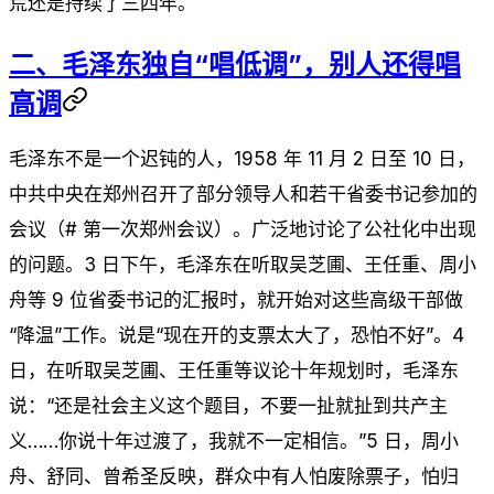
荒还是持续了三四年。
二、毛泽东独自“唱低调”，别人还得唱
高调
毛泽东不是一个迟钝的人，1958 年 11 月 2 日至 10 日，
中共中央在郑州召开了部分领导人和若干省委书记参加的
会议（# 第一次郑州会议）。广泛地讨论了公社化中出现
的问题。3 日下午，毛泽东在听取吴芝圃、王任重、周小
舟等 9 位省委书记的汇报时，就开始对这些高级干部做
“降温”工作。说是“现在开的支票太大了，恐怕不好”。4
日，在听取吴芝圃、王任重等议论十年规划时，毛泽东
说：“还是社会主义这个题目，不要一扯就扯到共产主
义……你说十年过渡了，我就不一定相信。”5 日，周小
舟、舒同、曾希圣反映，群众中有人怕废除票子，怕归