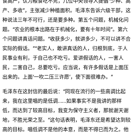
食高产，认为粮食吃不完，几位中央领导人提倡“少种、高
产、多收”，主张减少种植面积。毛泽东告诉六级干部，这
种说法三年不可行，还是要多种。第五个问题，机械化问
题。“农业的根本出路在于机械化，要有十年时间”。第六
个问题讲真话问题。“收获多少，就讲多少，不可以讲不合
实际的假话。”“老实人，敢讲真话的人，归根到底，于人
民事业有利，于自己也不吃亏。爱讲假话的人，一害人
民，二害自己，总要吃亏。应当说，有许多假话是上面压
出来的。上面‘一吹二压三许愿’，使下面很难办。”
毛泽东在这封信的最后说：“同现在流行的一些高调比起
来，我在这里唱的是低调……如果事实不是我讲的那样
低，而达到了较高目标，我变为保守主义者，那就谢天谢
地，不胜光荣之至。”这句话表明，毛泽东还是希望达到较
高的目标。唱低调不是他的本意，而是不得已而为之。他