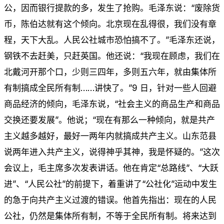
公，因而银行提款的多，发生了抢购。毛泽东说：“废除货
币，陈伯达就有这个倾向。北京现在乱得很，我们没有章
程，天下大乱。人民公社城市恐怕搞不了。”毛泽东还说，
钢铁不去赶美，只赶英国。他还说：“我现在顾虑，我们在
北戴河开那个口，少则三四年，多则五六年，就由集体所
有制搞成全民所有制……讲快了。”9 日，针对一些人回避
商品经济的倾向，毛泽东说，“社会主义的商品生产和商品
交换还要发展”。他说；“现在有那么一种倾向，就是共产
主义越多越好，最好一两年内就搞成共产主义。山东范县
说两年进入共产主义，说得神乎其神，我是怀疑的。”这次
会议上，毛主席多次发表讲话。他在肯定“总路线”、“大跃
进”、“人民公社”的前提下，着重讲了“公社化”运动中发生
的急于向共产主义过渡的错误。他首先指出：现在的人民
公社，仍然是集体所有制，不等于全民所有制。将来达到