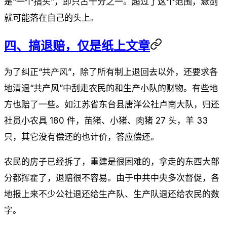
是“一个指头”，即只占十分之一。超过了这个范围，悬剑
就可能落在自己的头上。
四、搞退赔，仅是纸上文章
为了纠正“共产风”，除了所有制上退回去以外，还要求各
地清退“共产风”中刮走农民的和生产小队的财物。有些地
方也赔了一些。如江苏省东台县唐洋公社卢南大队，归还
社员小农具 180 件，苗猪、小猪、肉猪 27 头，羊 33
只，其它没有偿还的也计价，答应偿还。
农民的房子已经拆了，重建是很困难的，拿走的东西大部
分都挥霍了，退赔很不容易。由于中共中央多次督促，各
地报上来不少公社退还给生产队、生产队退还给农民的数
字。