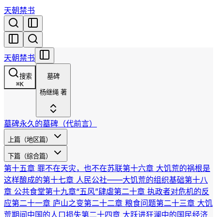
天朝禁书
天朝禁书
搜索
墓碑
⌘
K
杨继绳 著
墓碑
永久的墓碑（代前言）
上篇（地区篇）
下篇（综合篇）
第十五章 罪不在天灾，也不在苏联
第十六章 大饥荒的祸根是
这样酿成的
第十七章 人民公社——大饥荒的组织基础
第十八
章 公共食堂
第十九章“五风”肆虐
第二十章 执政者对危机的反
应
第二十一章 庐山之变
第二十二章 粮食问题
第二十三章 大饥
荒期间中国的人口损失
第二十四章 大跃进狂澜中的国民经济