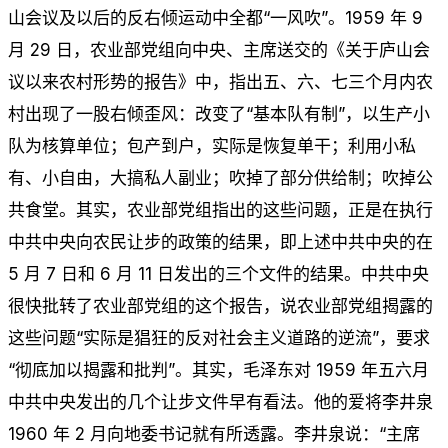
山会议及以后的反右倾运动中全都“一风吹”。1959 年 9
月 29 日，农业部党组向中央、主席送交的《关于庐山会
议以来农村形势的报告》中，指出五、六、七三个月内农
村出现了一股右倾歪风：改变了“基本队有制”，以生产小
队为核算单位；包产到户，实际是恢复单干；利用小私
有、小自由，大搞私人副业；吹掉了部分供给制；吹掉公
共食堂。其实，农业部党组指出的这些问题，正是在执行
中共中央向农民让步的政策的结果，即上述中共中央的在
5 月 7 日和 6 月 11 日发出的三个文件的结果。中共中央
很快批转了农业部党组的这个报告，说农业部党组揭露的
这些问题“实际是猖狂的反对社会主义道路的逆流”，要求
“彻底加以揭露和批判”。其实，毛泽东对 1959 年五六月
中共中央发出的几个让步文件早有看法。他的爱将李井泉
1960 年 2 月向地委书记就有所透露。李井泉说：“主席