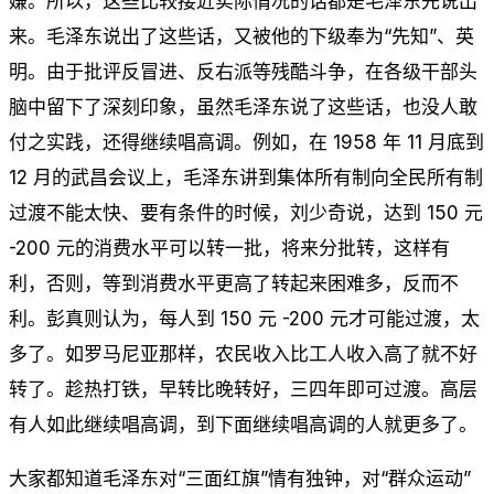
嫌。所以，这些比较接近实际情况的话都是毛泽东先说出
来。毛泽东说出了这些话，又被他的下级奉为“先知”、英
明。由于批评反冒进、反右派等残酷斗争，在各级干部头
脑中留下了深刻印象，虽然毛泽东说了这些话，也没人敢
付之实践，还得继续唱高调。例如，在 1958 年 11 月底到
12 月的武昌会议上，毛泽东讲到集体所有制向全民所有制
过渡不能太快、要有条件的时候，刘少奇说，达到 150 元
-200 元的消费水平可以转一批，将来分批转，这样有
利，否则，等到消费水平更高了转起来困难多，反而不
利。彭真则认为，每人到 150 元 -200 元才可能过渡，太
多了。如罗马尼亚那样，农民收入比工人收入高了就不好
转了。趁热打铁，早转比晚转好，三四年即可过渡。高层
有人如此继续唱高调，到下面继续唱高调的人就更多了。
大家都知道毛泽东对“三面红旗”情有独钟，对“群众运动”